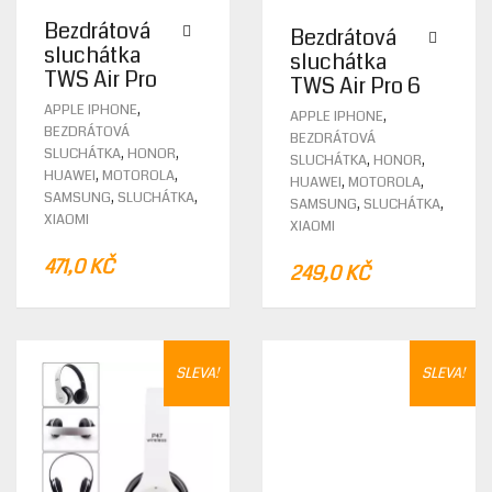
Bezdrátová
Bezdrátová
sluchátka
sluchátka
TWS Air Pro
TWS Air Pro 6
THIS
,
APPLE IPHONE
,
APPLE IPHONE
PROD
BEZDRÁTOVÁ
BEZDRÁTOVÁ
HAS
,
,
SLUCHÁTKA
HONOR
,
,
SLUCHÁTKA
HONOR
MULTI
,
,
HUAWEI
MOTOROLA
,
,
HUAWEI
MOTOROLA
VARIA
,
,
SAMSUNG
SLUCHÁTKA
,
,
SAMSUNG
SLUCHÁTKA
THE
XIAOMI
XIAOMI
OPTIO
MAY
471,0
KČ
249,0
KČ
BE
CHOS
ON
THE
PROD
SLEVA!
SLEVA!
PAGE