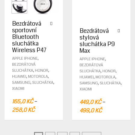
Bezdrátová
sportovní
Bezdrátová
Bluetooth
stylová
sluchátka
sluchátka P9
Wireless P47
Max
THIS
THIS
,
,
APPLE IPHONE
APPLE IPHONE
PRODUCT
PROD
BEZDRÁTOVÁ
BEZDRÁTOVÁ
HAS
HAS
,
,
,
,
SLUCHÁTKA
HONOR
SLUCHÁTKA
HONOR
MULTIPLE
MULTI
,
,
,
,
HUAWEI
MOTOROLA
HUAWEI
MOTOROLA
VARIANTS.
VARIA
,
,
,
,
SAMSUNG
SLUCHÁTKA
SAMSUNG
SLUCHÁTKA
THE
THE
XIAOMI
XIAOMI
OPTIONS
OPTIO
MAY
MAY
–
–
165,0
KČ
449,0
KČ
BE
BE
258,0
KČ
499,0
KČ
CHOSEN
CHOS
ON
ON
THE
THE
PRODUCT
PROD
PAGE