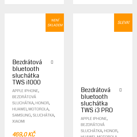
399,0 KČ.
270,0 KČ.
PRICE
PRICE
THE
PRODUCT
WAS:
IS:
PAGE
399,0 KČ.
329,0 KČ.
NENÍ
SLEVA!
SKLADEM
Bezdrátová
bluetooth
sluchátka
TWS i1000
Bezdrátová
,
APPLE IPHONE
bluetooth
BEZDRÁTOVÁ
sluchátka
,
,
SLUCHÁTKA
HONOR
TWS i3 PRO
,
,
HUAWEI
MOTOROLA
,
,
SAMSUNG
SLUCHÁTKA
THIS
,
APPLE IPHONE
XIAOMI
PROD
BEZDRÁTOVÁ
HAS
,
,
SLUCHÁTKA
HONOR
469,0
KČ
MULTI
,
,
HUAWEI
MOTOROLA