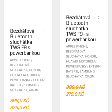
Bezdrátová
Bluetooth
sluchátka
Bezdrátová
TWS F9+ s
Bluetooth
powerbankou
sluchátka
THIS
,
TWS F9 s
APPLE IPHONE
PROD
BEZDRÁTOVÁ
powerbankou
HAS
,
,
SLUCHÁTKA
HONOR
THIS
MULTI
,
APPLE IPHONE
,
,
HUAWEI
MOTOROLA
PRODUCT
VARIA
BEZDRÁTOVÁ
POWERBANKY / EXTERNÍ
HAS
THE
,
,
SLUCHÁTKA
HONOR
,
,
BATERIE
SAMSUNG
MULTIPLE
OPTIO
,
,
HUAWEI
MOTOROLA
,
SLUCHÁTKA
XIAOMI
VARIANTS.
MAY
POWERBANKY / EXTERNÍ
THE
BE
,
,
BATERIE
SAMSUNG
399,0
KČ
OPTIONS
CHOS
,
SLUCHÁTKA
XIAOMI
ORIGINAL
CURRENT
MAY
270,0
KČ
ON
BE
PRICE
PRICE
THE
399,0
KČ
CHOSEN
PROD
WAS:
IS:
ORIGINAL
CURRENT
329,0
KČ
ON
PAGE