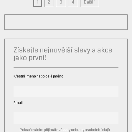
PAGE
1
2
3
4
Další "
Získejte nejnovější slevy a akce
jako první!
Křestní jméno nebo celé jméno
Email
Pokračováním přijímáte zásady ochrany osobních údajů