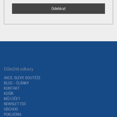
Důležité odkazy
AKCE, SLEVY, SOUTĚŽE
BLOG – ČLÁNKY
KONTAKT
KOŠÍK
MŮJ ÚČET
NEWSLETTER
OBCHOD
POKLADNA