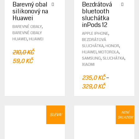
Barevný obal
Bezdrátová
silikonový na
bluetooth
Huawei
sluchátka
inPods 12
THIS
,
BAREVNÉ OBALY
PRODUCT
THIS
BAREVNÉ OBALY
,
APPLE IPHONE
HAS
PROD
,
HUAWEI
HUAWEI
BEZDRÁTOVÁ
MULTIPLE
HAS
,
,
SLUCHÁTKA
HONOR
VARIANTS.
MULTI
210,0
KČ
,
,
HUAWEI
MOTOROLA
THE
VARIA
,
,
SAMSUNG
SLUCHÁTKA
ORIGINAL
CURRENT
59,0
KČ
OPTIONS
THE
XIAOMI
PRICE
PRICE
MAY
OPTIO
BE
WAS:
IS:
MAY
–
235,0
KČ
CHOSEN
BE
210,0 KČ.
59,0 KČ.
329,0
KČ
ON
CHOS
THE
ON
PRODUCT
THE
PAGE
PROD
PAGE
NENÍ
SLEVA!
SKLADEM