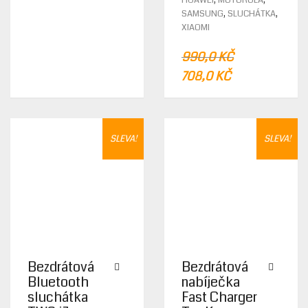
VARIA
,
,
SAMSUNG
SLUCHÁTKA
THE
XIAOMI
OPTIO
MAY
990,0
KČ
BE
ORIGINAL
CURRENT
708,0
KČ
CHOS
PRICE
PRICE
ON
THE
WAS:
IS:
PROD
990,0 KČ.
708,0 KČ.
PAGE
SLEVA!
SLEVA!
Bezdrátová
Bezdrátová
Bluetooth
nabíječka
sluchátka
Fast Charger