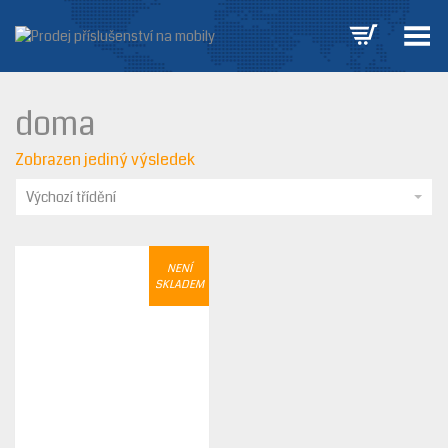
Přepnout nabídku
doma
Zobrazen jediný výsledek
Výchozí třídění
NENÍ
SKLADEM