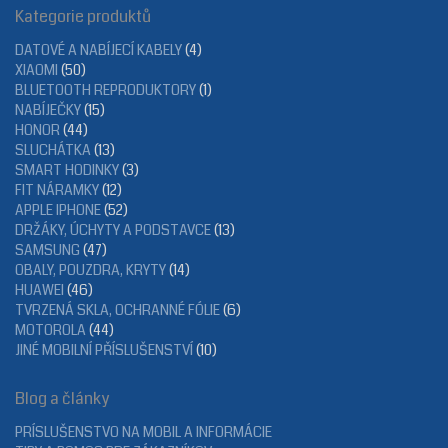
Kategorie produktů
DATOVÉ A NABÍJECÍ KABELY
(4)
XIAOMI
(50)
BLUETOOTH REPRODUKTORY
(1)
NABÍJEČKY
(15)
HONOR
(44)
SLUCHÁTKA
(13)
SMART HODINKY
(3)
FIT NÁRAMKY
(12)
APPLE IPHONE
(52)
DRŽÁKY, ÚCHYTY A PODSTAVCE
(13)
SAMSUNG
(47)
OBALY, POUZDRA, KRYTY
(14)
HUAWEI
(46)
TVRZENÁ SKLA, OCHRANNÉ FÓLIE
(6)
MOTOROLA
(44)
JINÉ MOBILNÍ PŘÍSLUŠENSTVÍ
(10)
Blog a články
PRÍSLUŠENSTVO NA MOBIL A INFORMÁCIE