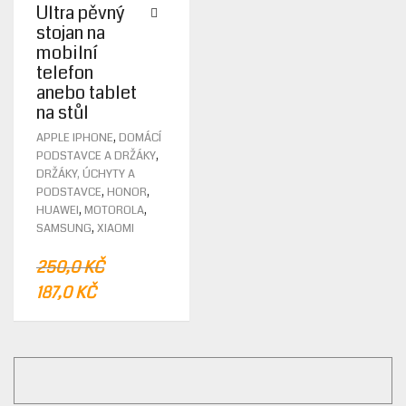
Ultra pěvný
stojan na
mobilní
telefon
anebo tablet
na stůl
THIS
,
APPLE IPHONE
DOMÁCÍ
PRODUCT
,
PODSTAVCE A DRŽÁKY
HAS
DRŽÁKY, ÚCHYTY A
MULTIPLE
,
,
PODSTAVCE
HONOR
VARIANTS.
,
,
HUAWEI
MOTOROLA
THE
,
SAMSUNG
XIAOMI
OPTIONS
MAY
250,0
KČ
BE
ORIGINAL
CURRENT
187,0
KČ
CHOSEN
PRICE
PRICE
ON
THE
WAS:
IS:
PRODUCT
250,0 KČ.
187,0 KČ.
PAGE