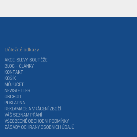
Důležité odkazy
AKCE, SLEVY, SOUTĚŽE
BLOG – ČLÁNKY
KONTAKT
KOŠÍK
MŮJ ÚČET
NEWSLETTER
OBCHOD
POKLADNA
REKLAMACE A VRÁCENÍ ZBOŽÍ
VÁŠ SEZNAM PŘÁNÍ
VŠEOBECNÉ OBCHODNÍ PODMÍNKY
ZÁSADY OCHRANY OSOBNÍCH ÚDAJŮ