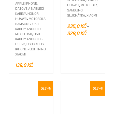
,
,
SLUCHÁTKA
HONOR
THIS
,
MULTIPLE
APPLE IPHONE
,
,
HUAWEI
MOTOROLA
PRODUCT
VARIANTS
DATOVÉ A NABÍJECÍ
,
SAMSUNG
HAS
,
,
THE
KABELY
HONOR
,
SLUCHÁTKA
XIAOMI
MULTIPLE
,
,
OPTIONS
HUAWEI
MOTOROLA
VARIANTS.
,
MAY
SAMSUNG
USB
–
235,0
KČ
THE
BE
KABELY ANDROID -
OPTIONS
329,0
KČ
,
CHOSEN
MICRO USB
USB
MAY
ON
KABELY ANDROID -
BE
,
THE
USB-C
USB KABELY
CHOSEN
,
PRODUC
IPHONE - LIGHTNING
ON
PAGE
XIAOMI
THE
PRODUCT
139,0
KČ
PAGE
SLEVA!
SLEVA!