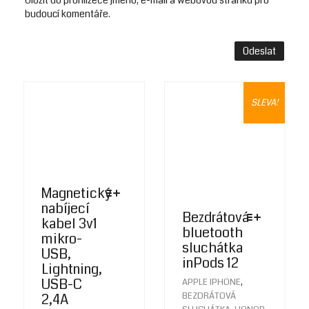
Uložit do prohlížeče jméno, e-mail a webovou stránku pro
budoucí komentáře.
SLEVA!
Magnetický
nabíjecí
Bezdrátová
kabel 3v1
bluetooth
mikro-
sluchátka
USB,
inPods 12
Lightning,
THIS
USB-C
,
APPLE IPHONE
PRODUC
2,4A
BEZDRÁTOVÁ
HAS