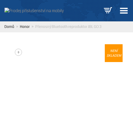
Přepnout nabídku
Domů
»
Honor
»
Přenosný Bluetooth reproduktor JBL GO 3
+
NENÍ
SKLADEM