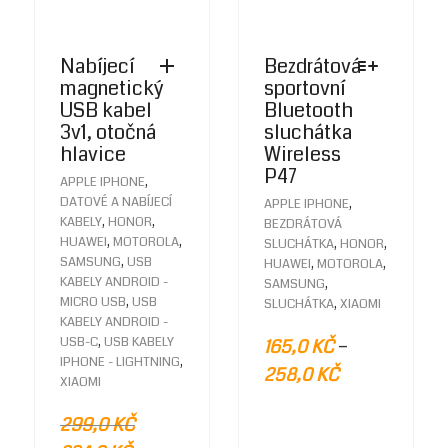
Nabíjecí
Bezdrátová
magnetický
sportovní
USB kabel
Bluetooth
3v1, otočná
sluchátka
hlavice
Wireless
P47
,
APPLE IPHONE
THIS
DATOVÉ A NABÍJECÍ
,
APPLE IPHONE
PRODUC
,
,
KABELY
HONOR
BEZDRÁTOVÁ
HAS
,
,
HUAWEI
MOTOROLA
,
,
SLUCHÁTKA
HONOR
MULTIPLE
,
SAMSUNG
USB
,
,
HUAWEI
MOTOROLA
VARIANTS
KABELY ANDROID -
,
SAMSUNG
THE
,
MICRO USB
USB
,
SLUCHÁTKA
XIAOMI
OPTIONS
KABELY ANDROID -
MAY
,
–
USB-C
USB KABELY
165,0
KČ
BE
,
IPHONE - LIGHTNING
258,0
KČ
CHOSEN
XIAOMI
ON
THE
299,0
KČ
PRODUC