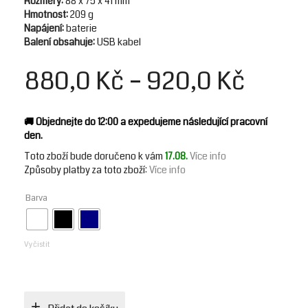
Rozměry:
88 x 75 x 41 mm
Hmotnost:
209 g
Napájení:
baterie
Balení obsahuje:
USB kabel
880,0
Kč
–
920,0
Kč
🚚 Objednejte do 12:00 a expedujeme následující pracovní
den.
Toto zboží bude doručeno k vám
17.08.
Více info
Způsoby doručení zboží:
Způsoby platby za toto zboží:
Více info
Zásilkovna
Přímý vklad na účet
Barva
Kuriér DPD
169,0
Kč
Dobírka
Vyčistit