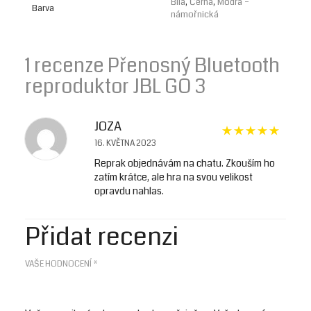
Bílá
,
Černá
,
Modrá –
Barva
námořnická
1 recenze
Přenosný Bluetooth
reproduktor JBL GO 3
JOZA
16. KVĚTNA 2023
Reprak objednávám na chatu. Zkouším ho
zatím krátce, ale hra na svou velikost
opravdu nahlas.
Přidat recenzi
VAŠE HODNOCENÍ
*