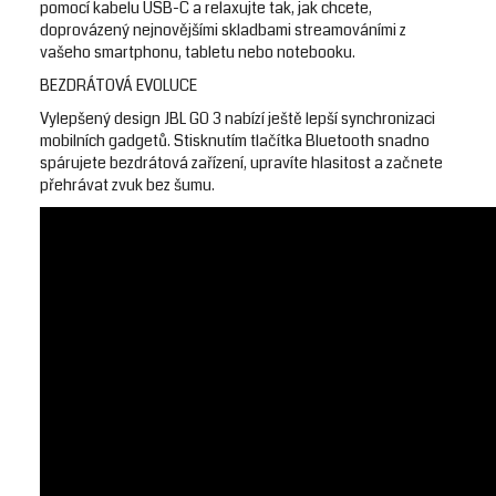
pomocí kabelu USB-C a relaxujte tak, jak chcete,
doprovázený nejnovějšími skladbami streamováními z
vašeho smartphonu, tabletu nebo notebooku.
BEZDRÁTOVÁ EVOLUCE
Vylepšený design JBL GO 3 nabízí ještě lepší synchronizaci
mobilních gadgetů. Stisknutím tlačítka Bluetooth snadno
spárujete bezdrátová zařízení, upravíte hlasitost a začnete
přehrávat zvuk bez šumu.