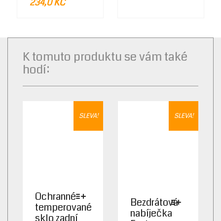
ORIGINAL
CURRENT
234,0
KČ
PAGE
PRICE
PRICE
WAS:
IS:
299,0 KČ.
234,0 KČ.
K tomuto produktu se vám také
hodí:
SLEVA!
SLEVA!
Ochranné
Bezdrátová
temperované
nabíječka
sklo zadní