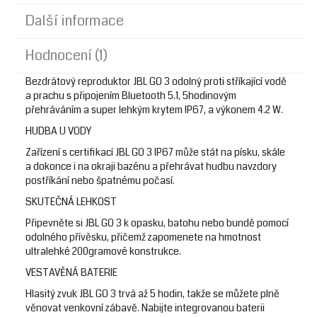
Další informace
Hodnocení (1)
Bezdrátový reproduktor JBL GO 3 odolný proti stříkající vodě
a prachu s připojením Bluetooth 5.1, 5hodinovým
přehráváním a super lehkým krytem IP67, a výkonem 4.2 W.
HUDBA U VODY
Zařízení s certifikací JBL GO 3 IP67 může stát na písku, skále
a dokonce i na okraji bazénu a přehrávat hudbu navzdory
postříkání nebo špatnému počasí.
SKUTEČNÁ LEHKOST
Připevněte si JBL GO 3 k opasku, batohu nebo bundě pomocí
odolného přívěsku, přičemž zapomenete na hmotnost
ultralehké 200gramové konstrukce.
VESTAVĚNÁ BATERIE
Hlasitý zvuk JBL GO 3 trvá až 5 hodin, takže se můžete plně
věnovat venkovní zábavě. Nabijte integrovanou baterii