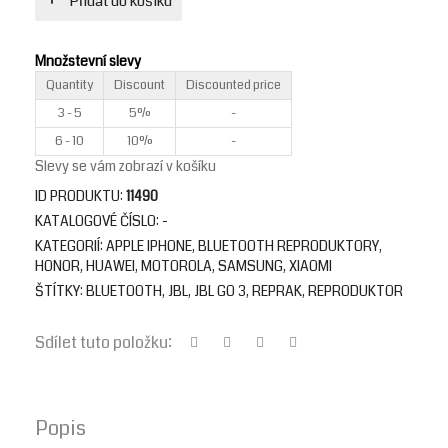
Přidat do košíku
Množstevní slevy
Quantity
Discount
Discounted price
3 - 5
5%
-
6 - 10
10%
-
Slevy se vám zobrazí v košíku
ID PRODUKTU:
11490
KATALOGOVÉ ČÍSLO:
-
KATEGORIÍ:
APPLE IPHONE
,
BLUETOOTH REPRODUKTORY
,
HONOR
,
HUAWEI
,
MOTOROLA
,
SAMSUNG
,
XIAOMI
ŠTÍTKY:
BLUETOOTH
,
JBL
,
JBL GO 3
,
REPRAK
,
REPRODUKTOR
Sdílet tuto položku:
Popis